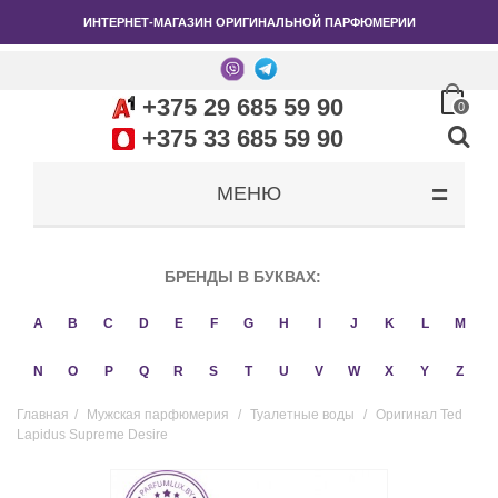
ИНТЕРНЕТ-МАГАЗИН ОРИГИНАЛЬНОЙ ПАРФЮМЕРИИ
+375 29 685 59 90
0
+375 33 685 59 90
МЕНЮ
БРЕНДЫ В БУКВАХ:
A
B
C
D
E
F
G
H
I
J
K
L
M
N
O
P
Q
R
S
T
U
V
W
X
Y
Z
Главная
/
Мужская парфюмерия
/
Туалетные воды
/
Оригинал Ted
Lapidus Supreme Desire