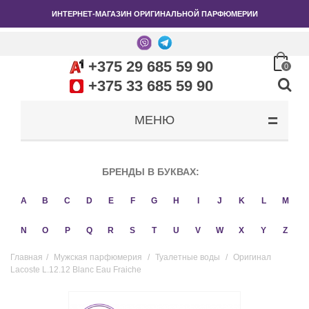
ИНТЕРНЕТ-МАГАЗИН ОРИГИНАЛЬНОЙ ПАРФЮМЕРИИ
+375 29 685 59 90
0
+375 33 685 59 90
МЕНЮ
БРЕНДЫ В БУКВАХ:
A
B
C
D
E
F
G
H
I
J
K
L
M
N
O
P
Q
R
S
T
U
V
W
X
Y
Z
Главная
/
Мужская парфюмерия
/
Туалетные воды
/
Оригинал
Lacoste L.12.12 Blanc Eau Fraiche