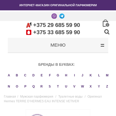
ИНТЕРНЕТ-МАГАЗИН ОРИГИНАЛЬНОЙ ПАРФЮМЕРИИ
+375 29 685 59 90
0
+375 33 685 59 90
МЕНЮ
БРЕНДЫ В БУКВАХ:
A
B
C
D
E
F
G
H
I
J
K
L
M
N
O
P
Q
R
S
T
U
V
W
X
Y
Z
Главная
/
Мужская парфюмерия
/
Туалетные воды
/
Оригинал
Hermes TERRE D’HERMES EAU INTENSE VETIVER