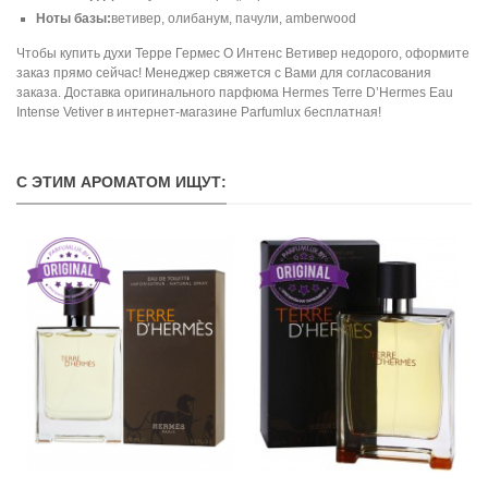
Ноты базы:
ветивер, олибанум, пачули, amberwood
Чтобы купить духи Терре Гермес О Интенс Ветивер недорого, оформите
заказ прямо сейчас! Менеджер свяжется с Вами для согласования
заказа. Доставка оригинального парфюма Hermes Terre D’Hermes Eau
Intense Vetiver в интернет-магазине Parfumlux бесплатная!
С ЭТИМ АРОМАТОМ ИЩУТ: