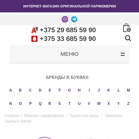
ИНТЕРНЕТ-МАГАЗИН ОРИГИНАЛЬНОЙ ПАРФЮМЕРИИ
+375 29 685 59 90
0
+375 33 685 59 90
МЕНЮ
БРЕНДЫ В БУКВАХ:
A
B
C
D
E
F
G
H
I
J
K
L
M
N
O
P
Q
R
S
T
U
V
W
X
Y
Z
Главная
/
Мужская парфюмерия
/
Туалетные воды
/
Оригинал
Guerlain Vetiver