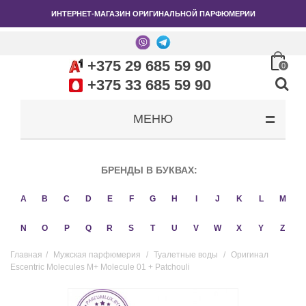
ИНТЕРНЕТ-МАГАЗИН ОРИГИНАЛЬНОЙ ПАРФЮМЕРИИ
+375 29 685 59 90
0
+375 33 685 59 90
МЕНЮ
БРЕНДЫ В БУКВАХ:
A
B
C
D
E
F
G
H
I
J
K
L
M
N
O
P
Q
R
S
T
U
V
W
X
Y
Z
Главная
/
Мужская парфюмерия
/
Туалетные воды
/
Оригинал
Escentric Molecules M+ Molecule 01 + Patchouli