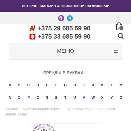
ИНТЕРНЕТ-МАГАЗИН ОРИГИНАЛЬНОЙ ПАРФЮМЕРИИ
+375 29 685 59 90
0
+375 33 685 59 90
МЕНЮ
БРЕНДЫ В БУКВАХ:
A
B
C
D
E
F
G
H
I
J
K
L
M
N
O
P
Q
R
S
T
U
V
W
X
Y
Z
Главная
/
Мужская парфюмерия
/
Туалетные воды
/
Оригинал
Dunhill Desire