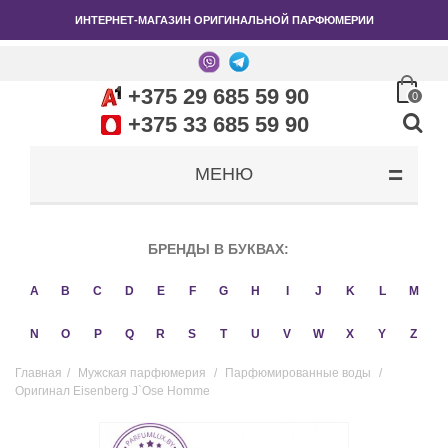
ИНТЕРНЕТ-МАГАЗИН ОРИГИНАЛЬНОЙ ПАРФЮМЕРИИ
+375 29 685 59 90
0
+375 33 685 59 90
МЕНЮ
БРЕНДЫ В БУКВАХ:
A
B
C
D
E
F
G
H
I
J
K
L
M
N
O
P
Q
R
S
T
U
V
W
X
Y
Z
Главная
/
Мужская парфюмерия
/
Парфюмированные воды
/
Оригинал Eisenberg J`Ose Homme