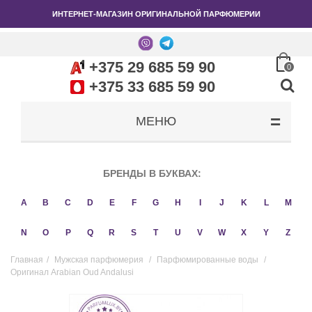
ИНТЕРНЕТ-МАГАЗИН ОРИГИНАЛЬНОЙ ПАРФЮМЕРИИ
+375 29 685 59 90
0
+375 33 685 59 90
МЕНЮ
БРЕНДЫ В БУКВАХ:
A
B
C
D
E
F
G
H
I
J
K
L
M
N
O
P
Q
R
S
T
U
V
W
X
Y
Z
Главная
/
Мужская парфюмерия
/
Парфюмированные воды
/
Оригинал Arabian Oud Andalusi