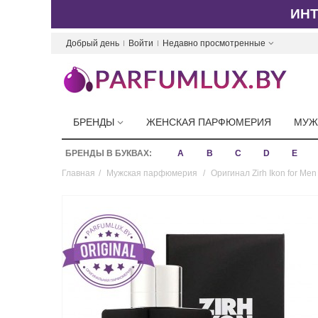
ИН
Добрый день
Войти
Недавно просмотренные
БРЕНДЫ
ЖЕНСКАЯ ПАРФЮМЕРИЯ
МУЖ
БРЕНДЫ В БУКВАХ:
A
B
C
D
E
Главная
/
Мужская парфюмерия
/
Оригинал Zirh Ikon for Men