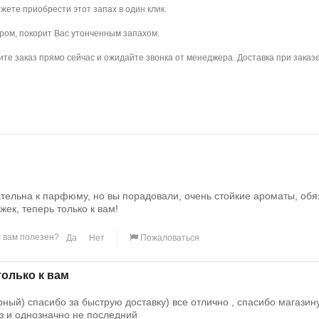
ожете приобрести этот запах в один клик.
варом, покорит Вас утонченным запахом.
те заказ прямо сейчас и ожидайте звонка от менеджера. Доставка при заказе
тельна к парфюму, но вы порадовали, очень стойкие ароматы, об
ек, теперь только к вам!
 вам полезен?
Да
Нет
Пожаловаться
только к вам
ный) спасибо за быструю доставку) все отлично , спасибо магазину
з и однозначно не последний