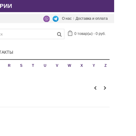
РИИ
О нас
Доставка и оплата
0
товар(ы)
-
0 руб.
ТАКТЫ
R
S
T
U
V
W
X
Y
Z