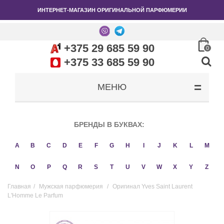
ИНТЕРНЕТ-МАГАЗИН ОРИГИНАЛЬНОЙ ПАРФЮМЕРИИ
+375 29 685 59 90
0
+375 33 685 59 90
МЕНЮ
БРЕНДЫ В БУКВАХ:
A
B
C
D
E
F
G
H
I
J
K
L
M
N
O
P
Q
R
S
T
U
V
W
X
Y
Z
Главная
/
Мужская парфюмерия
/
Оригинал Yves Saint Laurent
L'Homme Le Parfum