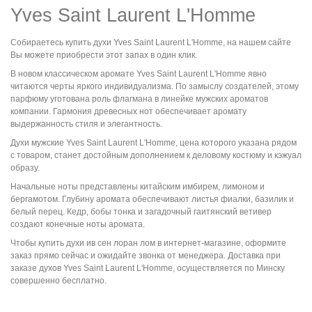
Yves Saint Laurent L'Homme
Собираетесь
купить духи
Yves Saint Laurent L'Homme
,
на нашем сайте
Вы можете приобрести этот запах в один клик.
В новом классическом аромате Yves Saint Laurent L'Homme явно
читаются черты яркого индивидуализма. По замыслу создателей, этому
парфюму уготована роль флагмана в линейке мужских ароматов
компании. Гармония древесных нот обеспечивает аромату
выдержанность стиля и элегантность.
Духи мужские
Yves Saint Laurent L'Homme
, цена
которого указана рядом
с товаром,
станет достойным дополнением к деловому костюму и кэжуал
образу.
Начальные ноты представлены китайским имбирем, лимоном и
бергамотом. Глубину аромата обеспечивают листья фиалки, базилик и
белый перец. Кедр, бобы тонка и загадочный гаитянский ветивер
создают конечные ноты аромата.
Чтобы
к
упить духи
ив сен лоран лом
в интернет-магазине
,
оформите
заказ прямо сейчас и ожидайте звонка от менеджера. Доставка при
заказе духов
Yves Saint Laurent L'Homme
,
осуществляется по Минску
совершенно бесплатно.