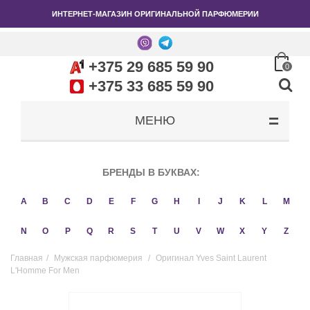
ИНТЕРНЕТ-МАГАЗИН ОРИГИНАЛЬНОЙ ПАРФЮМЕРИИ
+375 29 685 59 90
0
+375 33 685 59 90
МЕНЮ
БРЕНДЫ В БУКВАХ:
A
B
C
D
E
F
G
H
I
J
K
L
M
N
O
P
Q
R
S
T
U
V
W
X
Y
Z
Главная
/
Мужская парфюмерия
/
Оригинал Yves Saint Laurent
L'Homme For Men