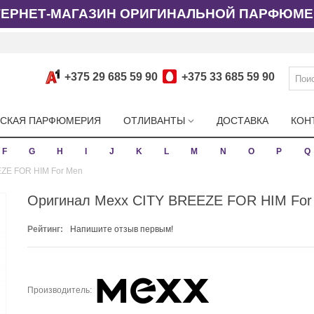
ТЕРНЕТ-МАГАЗИН ОРИГИНАЛЬНОЙ ПАРФЮМЕ
+375 29 685 59 90
+375 33 685 59 90
СКАЯ ПАРФЮМЕРИЯ
ОТЛИВАНТЫ
ДОСТАВКА
КОН
F
G
H
I
J
K
L
M
N
O
P
Q
ZE FOR HIM For Men
Оригинал Mexx CITY BREEZE FOR HIM For
Рейтинг:
Напишите отзыв первым!
Производитель: