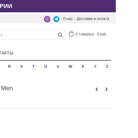
РИИ
О нас
Доставка и оплата
0
товар(ы)
-
0 руб.
ТАКТЫ
R
S
T
U
V
W
X
Y
Z
 Men