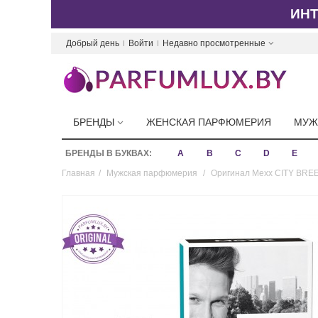
ИН
Добрый день
Войти
Недавно просмотренные
БРЕНДЫ
ЖЕНСКАЯ ПАРФЮМЕРИЯ
МУЖ
БРЕНДЫ В БУКВАХ:
A
B
C
D
E
Главная
/
Мужская парфюмерия
/
Оригинал Mexx CITY BREE