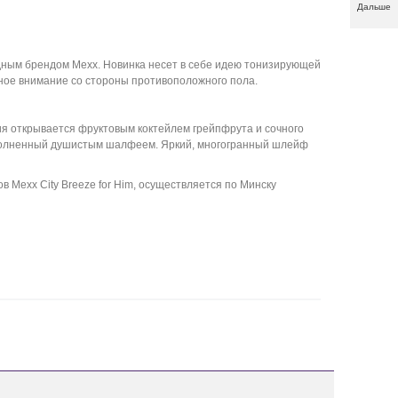
Дальше
одным брендом Mexx. Новинка несет в себе идею тонизирующей
ьное внимание со стороны противоположного пола.
я открывается фруктовым коктейлем грейпфрута и сочного
дополненный душистым шалфеем. Яркий, многогранный шлейф
ов
Mexx City Breeze for Him
,
осуществляется по Минску