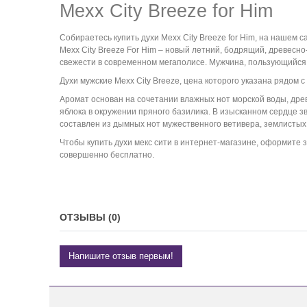
Mexx City Breeze for Him
Собираетесь
купить духи
Mexx City Breeze for Him
,
на нашем са
Mexx
City
Breeze For Him – новый летний, бодрящий, древесн
свежести в современном мегаполисе. Мужчина, пользующийся 
Духи мужские
Mexx City Breeze
, цена
которого указана рядом с
Аромат основан на сочетании влажных нот морской воды, др
яблока в окружении пряного базилика. В изысканном сердце 
составлен из дымных нот мужественного ветивера, землистых 
Чтобы
к
упить духи
мекс сити
в интернет-магазине
,
оформите з
совершенно бесплатно.
ОТЗЫВЫ (0)
Напишите отзыв первым!