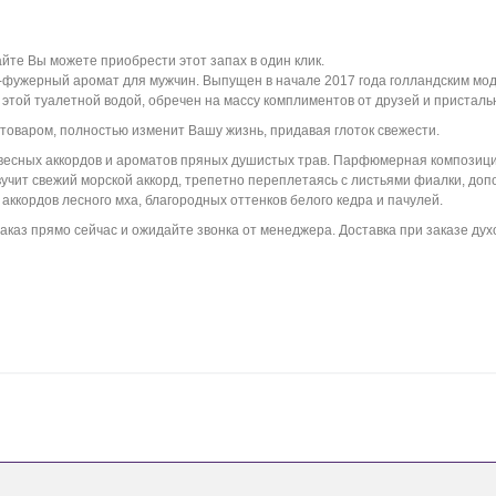
йте Вы можете приобрести этот запах в один клик.
о-фужерный аромат для мужчин. Выпущен в начале 2017 года голландским м
этой туалетной водой, обречен на массу комплиментов от друзей и пристал
 товаром,
полностью изменит Вашу жизнь, придавая глоток свежести.
евесных аккордов и ароматов пряных душистых трав. Парфюмерная композици
звучит свежий морской аккорд, трепетно переплетаясь с листьями фиалки, 
аккордов лесного мха, благородных оттенков белого кедра и пачулей.
аказ прямо сейчас и ожидайте звонка от менеджера. Доставка при заказе дух