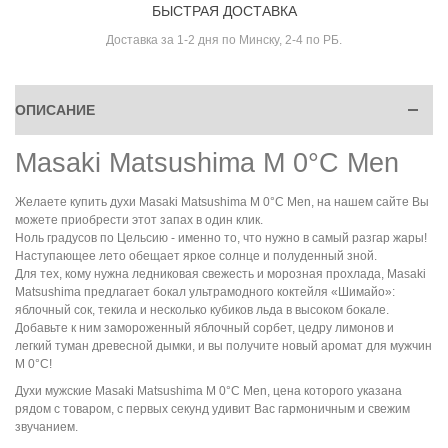
БЫСТРАЯ ДОСТАВКА
Доставка за 1-2 дня по Минску, 2-4 по РБ.
ОПИСАНИЕ
Masaki Matsushima M 0°C Men
Желаете
купить духи
Masaki Matsushima M 0°C Men
,
на нашем сайте Вы
можете приобрести этот запах в один клик.
Ноль градусов по Цельсию - именно то, что нужно в самый разгар жары!
Наступающее лето обещает яркое солнце и полуденный зной.
Для тех, кому нужна ледниковая свежесть и морозная прохлада, Masaki
Matsushima предлагает бокал ультрамодного коктейля «Шимайо»:
яблочный сок, текила и несколько кубиков льда в высоком бокале.
Добавьте к ним замороженный яблочный сорбет, цедру лимонов и
легкий туман древесной дымки, и вы получите новый аромат для мужчин
M 0°С!
Духи мужские
Masaki Matsushima M 0°C Men
, цена
которого указана
рядом с товаром,
с
первых секунд удивит Вас гармоничным и свежим
звучанием.