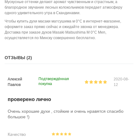
Мускусные оттенки делают аромат чувственным и страстным, а
благородное звучание лесных колокольчиков передает атмосферу
одного удивительного утра в Скандинавии.
Чтобы
к
упить духи
масаки матсушима м
0°C
в интернет-магазине
,
оформите заказ прямо сейчас и ожидайте звонка от менеджера.
Доставка при заказе духов
Masaki Matsushima M 0°C Men
,
осуществляется по Минску совершенно бесплатно.
ОТЗЫВЫ (2)
Подтверждённая
Алексей
2020-08-
покупка
Павлов
12
проверено лично
Очень хорошие духи , стойкие и очень нравятся спасибо
большое !)
Качество