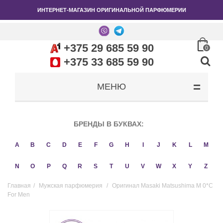
ИНТЕРНЕТ-МАГАЗИН ОРИГИНАЛЬНОЙ ПАРФЮМЕРИИ
+375 29 685 59 90
0
+375 33 685 59 90
МЕНЮ
БРЕНДЫ В БУКВАХ:
A
B
C
D
E
F
G
H
I
J
K
L
M
N
O
P
Q
R
S
T
U
V
W
X
Y
Z
Главная
/
Мужская парфюмерия
/
Оригинал Masaki Matsushima M 0*C
For Men