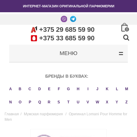
ИНТЕРНЕТ-МАГАЗИН ОРИГИНАЛЬНОЙ ПАРФЮМЕРИИ
+375 29 685 59 90
0
+375 33 685 59 90
МЕНЮ
БРЕНДЫ В БУКВАХ:
A
B
C
D
E
F
G
H
I
J
K
L
M
N
O
P
Q
R
S
T
U
V
W
X
Y
Z
Главная
/
Мужская парфюмерия
/
Оригинал Lomani Pour Homme for
Men