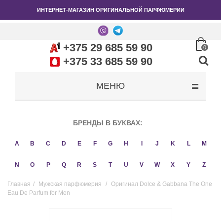
ИНТЕРНЕТ-МАГАЗИН ОРИГИНАЛЬНОЙ ПАРФЮМЕРИИ
+375 29 685 59 90
0
+375 33 685 59 90
МЕНЮ
БРЕНДЫ В БУКВАХ:
A
B
C
D
E
F
G
H
I
J
K
L
M
N
O
P
Q
R
S
T
U
V
W
X
Y
Z
Главная
/
Мужская парфюмерия
/
Оригинал Dolce & Gabbana The One
Eau De Parfum for Men