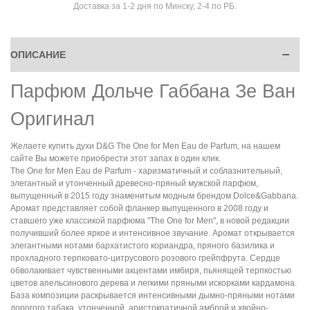
Доставка за 1-2 дня по Минску, 2-4 по РБ.
ОПИСАНИЕ
Парфюм Дольче Габбана Зе Ван
Оригинал
Желаете купить духи D&G The One for Men Eau de Parfum, на нашем
сайте Вы можете приобрести этот запах в один клик.
The One for Men Eau de Parfum - харизматичный и соблазнительный,
элегантный и утонченный древесно-пряный мужской парфюм,
выпущенный в 2015 году знаменитым модным брендом Dolce&Gabbana.
Аромат представляет собой фланкер выпущенного в 2008 году и
ставшего уже классикой парфюма "The One for Men", в новой редакции
получивший более яркое и интенсивное звучание. Аромат открывается
элегантными нотами бархатистого кориандра, пряного базилика и
прохладного терпковато-цитрусового розового грейпфрута. Сердце
обволакивает чувственными акцентами имбиря, пьянящей терпкостью
цветов апельсинового дерева и легкими пряными искорками кардамона.
База композиции раскрывается интенсивными дымно-пряными нотами
дорогого табака, утонченной, аристократичной амброй и хвойно-