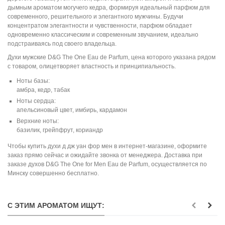
дымным ароматом могучего кедра, формируя идеальный парфюм для
современного, решительного и элегантного мужчины. Будучи
концентратом элегантности и чувственности, парфюм обладает
одновременно классическим и современным звучанием, идеально
подстраиваясь под своего владельца.
Духи мужские D&G The One Eau de Parfum, цена которого указана рядом
с товаром, олицетворяет властность и принципиальность.
Ноты базы:
амбра, кедр, табак
Ноты сердца:
апельсиновый цвет, имбирь, кардамон
Верхние ноты:
базилик, грейпфрут, кориандр
Чтобы купить духи д дж уан фор мен в интернет-магазине, оформите
заказ прямо сейчас и ожидайте звонка от менеджера. Доставка при
заказе духов D&G The One for Men Eau de Parfum, осуществляется по
Минску совершенно бесплатно.
С ЭТИМ АРОМАТОМ ИЩУТ: