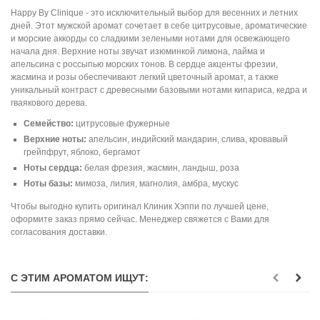
Happy By Clinique - это исключительный выбор для весенних и летних
дней. Этот мужской аромат сочетает в себе цитрусовые, ароматические
и морские аккорды со сладкими зелеными нотами для освежающего
начала дня. Верхние ноты звучат изюминкой лимона, лайма и
апельсина с россыпью морских тонов. В сердце акценты фрезии,
жасмина и розы обеспечивают легкий цветочный аромат, а также
уникальный контраст с древесными базовыми нотами кипариса, кедра и
гваякового дерева.
Семейство:
цитрусовые фужерные
Верхние ноты:
апельсин, индийский мандарин, слива, кровавый
грейпфрут, яблоко, бергамот
Ноты сердца:
белая фрезия, жасмин, ландыш, роза
Ноты базы:
мимоза, лилия, магнолия, амбра, мускус
Чтобы выгодно купить оригинал Клиник Хэппи по лучшей цене,
оформите заказ прямо сейчас. Менеджер свяжется с Вами для
согласования доставки.
С ЭТИМ АРОМАТОМ ИЩУТ: