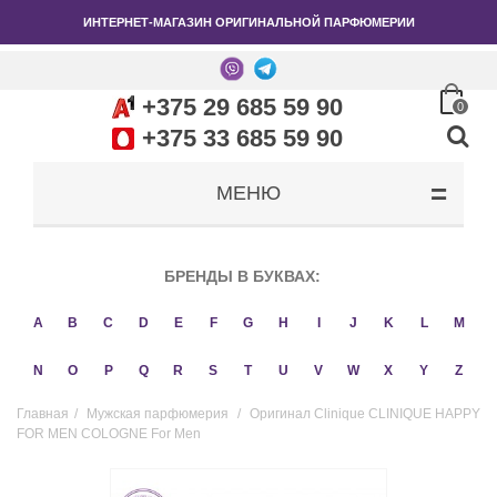
ИНТЕРНЕТ-МАГАЗИН ОРИГИНАЛЬНОЙ ПАРФЮМЕРИИ
+375 29 685 59 90
0
+375 33 685 59 90
МЕНЮ
БРЕНДЫ В БУКВАХ:
A
B
C
D
E
F
G
H
I
J
K
L
M
N
O
P
Q
R
S
T
U
V
W
X
Y
Z
Главная
/
Мужская парфюмерия
/
Оригинал Clinique CLINIQUE HAPPY
FOR MEN COLOGNE For Men