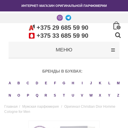
ИНТЕРНЕТ-МАГАЗИН ОРИГИНАЛЬНОЙ ПАРФЮМЕРИИ
+375 29 685 59 90
0
+375 33 685 59 90
МЕНЮ
БРЕНДЫ В БУКВАХ:
A
B
C
D
E
F
G
H
I
J
K
L
M
N
O
P
Q
R
S
T
U
V
W
X
Y
Z
Главная
/
Мужская парфюмерия
/
Оригинал Christian Dior Homme
Cologne for Men