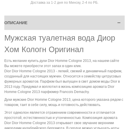
Доставка за 1-2 дня по Минску, 2-4 по РБ.
ОПИСАНИЕ
Мужская туалетная вода Диор
Хом Кологн Оригинал
Есть желание купить духи Dior Homme Cologne 2013, на нашем сайте
Вы можете приобрести этот запах в один клик.
Dior Dior Homme Cologne 2013 - легкий, свежий и динамичный парфюм,
созданный для настоящих мужчин. Относится к семейству цитрусовых
фужерных ароматов. Парфюм был выпущен в свет домом моды Dior в
2013 году. Придумал и воплотил в жизнь композицию аромата Dior
Homme Cologne 2013 парфюмер Francois Demachy.
Духи мужские Dior Homme Cologne 2013, цена которого указана рядом с
товаром, таит в себе силу, мощь и готовность действовать.
Этот одеколон является отражением современности и отличается
простотой, естественностью и утонченностью. Композиция аромата
Dior Dior Homme Cologne 2013 открывает свое звучание верхними
аккордами калабрийского бергамота. В сердце можно услышать ноты