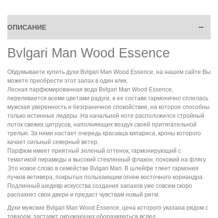
ОПИСАНИЕ
Bvlgari Man Wood Essence
Обдумываете купить духи Bvlgari Man Wood Essence, на нашем сайте Вы
можете приобрести этот запах в один клик.
Лесная парфюмированная вода Bvlgari Man Wood Essence,
переливается всеми цветами радуги, в ее составе гармонично сплелась
мужская уверенность и безграничное спокойствие, на которое способны
только истинные лидеры. На начальной ноте расположился стройный
поток свежих цитрусов, наполняющих воздух своей притягательной
трелью. За ними настает очередь красавца кипариса, кроны которого
качает сильный северный ветер.
Парфюм имеет приятный зеленый оттенок, гармонирующий с
тематикой пирамиды и высокий стеклянный флакон, похожий на флягу.
Это новое слово в семействе Bvlgari Man. В шлейфе тлеет гармония
пучков ветивера, покрытых полыхающим огнем восточного кориандра.
Подлинный шедевр искусства создания запахов уже совсем скоро
распахнет свои двери и предаст чувствам новый ритм.
Духи мужские Bvlgari Man Wood Essence, цена которого указана рядом с
товаром, заставит окружающих оборачиваться вслед.