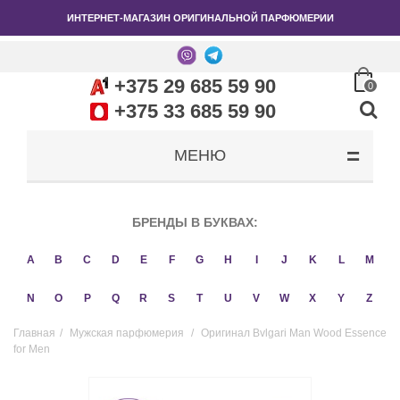
ИНТЕРНЕТ-МАГАЗИН ОРИГИНАЛЬНОЙ ПАРФЮМЕРИИ
+375 29 685 59 90
0
+375 33 685 59 90
МЕНЮ
БРЕНДЫ В БУКВАХ:
A
B
C
D
E
F
G
H
I
J
K
L
M
N
O
P
Q
R
S
T
U
V
W
X
Y
Z
Главная
/
Мужская парфюмерия
/
Оригинал Bvlgari Man Wood Essence
for Men