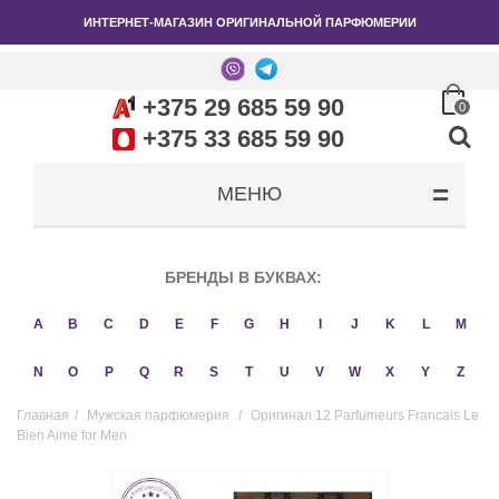
ИНТЕРНЕТ-МАГАЗИН ОРИГИНАЛЬНОЙ ПАРФЮМЕРИИ
+375 29 685 59 90
0
+375 33 685 59 90
МЕНЮ
БРЕНДЫ В БУКВАХ:
A
B
C
D
E
F
G
H
I
J
K
L
M
N
O
P
Q
R
S
T
U
V
W
X
Y
Z
Главная
/
Мужская парфюмерия
/
Оригинал 12 Parfumeurs Francais Le
Bien Aime for Men